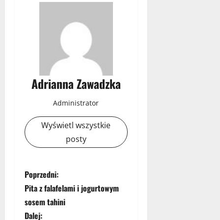
Adrianna Zawadzka
Administrator
Wyświetl wszystkie
posty
Z
Poprzedni:
Pita z falafelami i jogurtowym
o
sosem tahini
b
Dalej: