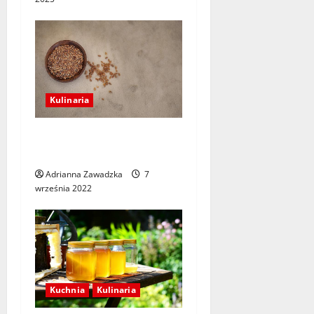
Kulinaria
Siemię lniane – właściwości
zdrowotne
Adrianna Zawadzka
7
września 2022
Kuchnia
Kulinaria