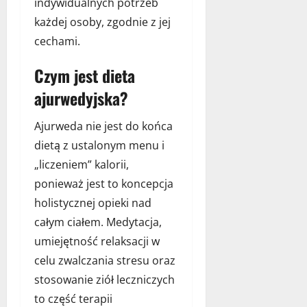
i
indywidualnych potrzeb
i
i
p
u
z
e
z
każdej osoby, zgodnie z jej
s
o
s
y
k
n
n
k
cechami.
z
b
e
a
r
y
k
s
18
k
Czym jest dieta
o
s
i
maja
i
l
k
t
d
2026
ajurwedyjska?
e
a
u
e
e
g
s
,
w
s
a
Ajurweda nie jest do końca
y
j
ś
e
s
c
dietą z ustalonym menu i
a
r
r
t
z
k
o
d
„liczeniem” kalorii,
r
n
u
d
o
ponieważ jest to koncepcja
o
y
b
k
k
n
holistycznej opieki nad
w
a
u
a
o
ł
b
całym ciałem. Medytacja,
w
m
o
c
y
umiejętność relaksacji w
18
i
s
i
maja
c
celu zwalczania stresu oraz
k
2026
18
z
stosowanie ziół leczniczych
i
18
maja
n
d
to część terapii
maja
2026
y