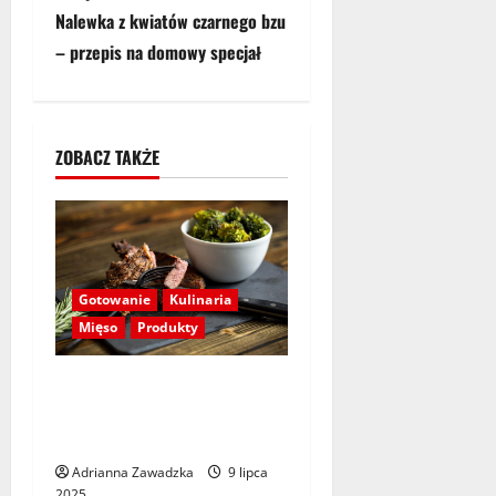
Nalewka z kwiatów czarnego bzu
a
– przepis na domowy specjał
c
z
ZOBACZ TAKŻE
w
p
i
Gotowanie
Kulinaria
s
Mięso
Produkty
y
Stopnie wysmażenia steka:
Jak osiągnąć perfekcyjny
poziom wysmażenia?
Adrianna Zawadzka
9 lipca
2025