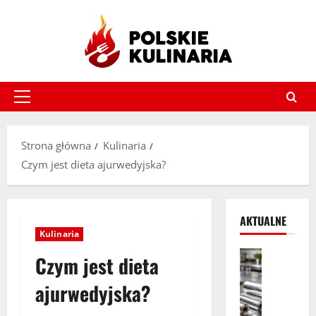
Przejdź
do
treści
Menu
główne
Strona główna
Kulinaria
Czym jest dieta ajurwedyjska?
AKTUALNE
Kulinaria
Artykuł s
Czym jest dieta
K
i
ajurwedyjska?
e