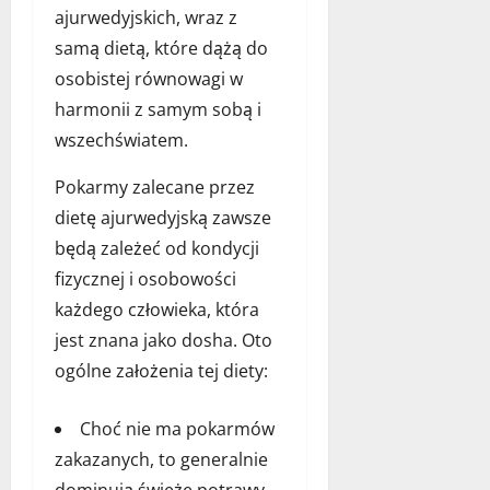
e
2026
ajurwedyjskich, wraz z
m
s
?
samą dietą, które dążą do
e
r
osobistej równowagi w
28
harmonii z samym sobą i
lipca
18
wszechświatem.
2026
maja
2026
Pokarmy zalecane przez
dietę ajurwedyjską zawsze
będą zależeć od kondycji
fizycznej i osobowości
każdego człowieka, która
jest znana jako dosha. Oto
ogólne założenia tej diety:
Choć nie ma pokarmów
zakazanych, to generalnie