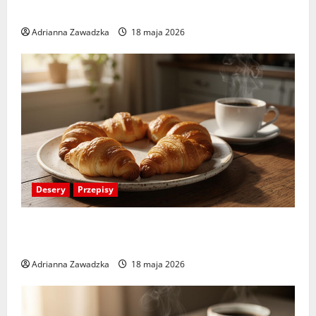
Babka mandarynkowa – prosty i efektowny wypiek
Adrianna Zawadzka
18 maja 2026
Desery
Przepisy
Rogaliki z serka homogenizowanego – szybki deser
do kawy
Adrianna Zawadzka
18 maja 2026