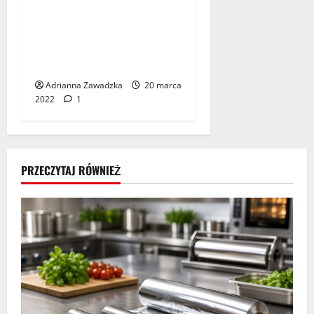
Rodzaje miodów
naturalnych – ich
właściwości (a także
ciekawe przepisy)
Adrianna Zawadzka
20 marca
2022
1
PRZECZYTAJ RÓWNIEŻ