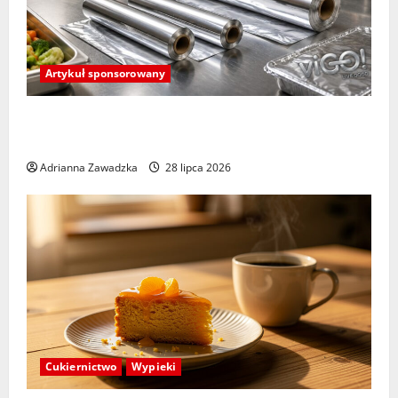
Artykuł sponsorowany
Kiedy warto stosować folię aluminiową spożywczą
w biznesie gastronomicznym?
Adrianna Zawadzka
28 lipca 2026
Cukiernictwo
Wypieki