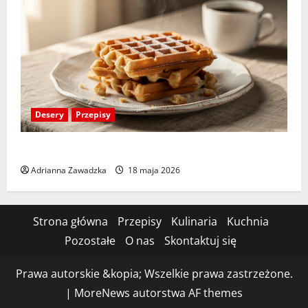
Desery
Przepisy
Przepis na gofry – chrupiące i puszyste w środku
Adrianna Zawadzka
18 maja 2026
Strona główna
Przepisy
Kulinaria
Kuchnia
Pozostałe
O nas
Skontaktuj się
Prawa autorskie &kopia; Wszelkie prawa zastrzeżone.
|
MoreNews
autorstwa AF themes