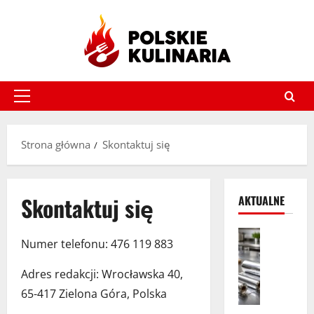
Przejdź
do
treści
Menu
główne
Strona główna
Skontaktuj się
Skontaktuj się
AKTUALNE
Artykuł s
Numer telefonu: 476 119 883
K
i
Adres redakcji: Wrocławska 40,
e
65-417 Zielona Góra, Polska
d
y