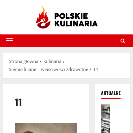
Przejdź
do
treści
Menu
główne
Strona główna
Kulinaria
Siemię lniane – właściwości zdrowotne
11
AKTUALNE
11
Artykuł s
K
i
e