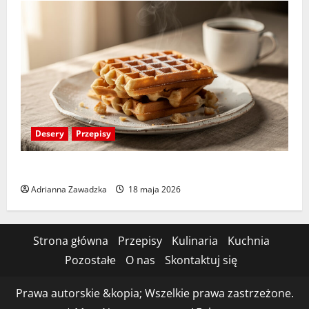
Desery
Przepisy
Przepis na gofry – chrupiące i puszyste w środku
Adrianna Zawadzka
18 maja 2026
Strona główna
Przepisy
Kulinaria
Kuchnia
Pozostałe
O nas
Skontaktuj się
Prawa autorskie &kopia; Wszelkie prawa zastrzeżone.