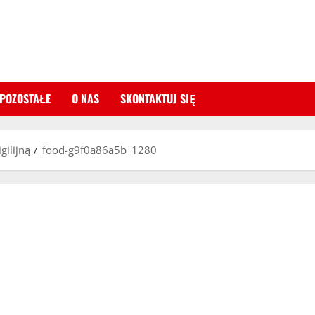
POZOSTAŁE
O NAS
SKONTAKTUJ SIĘ
gilijną
food-g9f0a86a5b_1280