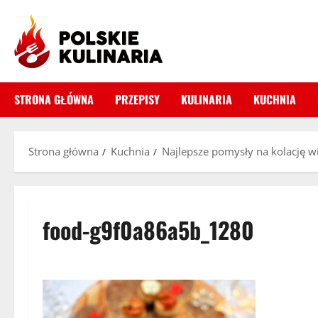
Przejdź
do
treści
STRONA GŁÓWNA
PRZEPISY
KULINARIA
KUCHNIA
Strona główna
Kuchnia
Najlepsze pomysły na kolację wi
food-g9f0a86a5b_1280