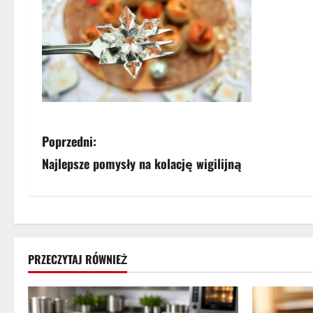
Z
Poprzedni:
Najlepsze pomysły na kolację wigilijną
o
b
a
c
PRZECZYTAJ RÓWNIEŻ
z