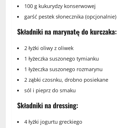
100 g kukurydzy konserwowej
garść pestek słonecznika (opcjonalnie)
Składniki na marynatę do kurczaka:
2 łyżki oliwy z oliwek
1 łyżeczka suszonego tymianku
1 łyżeczka suszonego rozmarynu
2 ząbki czosnku, drobno posiekane
sól i pieprz do smaku
Składniki na dressing:
4 łyżki jogurtu greckiego