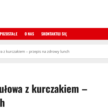
POZOSTAŁE
O NAS
SKONTAKTUJ SIĘ
wa z kurczakiem – przepis na zdrowy lunch
kułowa z kurczakiem –
ch