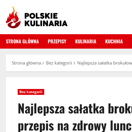
Przejdź
do
treści
STRONA GŁÓWNA
PRZEPISY
KULINARIA
KUCHNIA
Strona główna
Bez kategorii
Najlepsza sałatka brokuło
Bez kategorii
Najlepsza sałatka bro
przepis na zdrowy lun