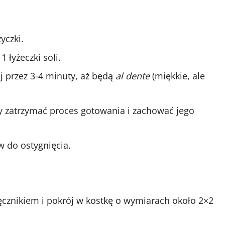
yczki.
łyżeczki soli.
j przez 3-4 minuty, aż będą
al dente
(miękkie, ale
y zatrzymać proces gotowania i zachować jego
w do ostygnięcia.
ęcznikiem i pokrój w kostkę o wymiarach około 2×2